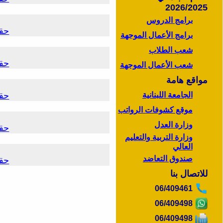
2026/2025
برامج الدروس
حق
برامج الأعمال الموجهة
شعب الطلاب
حق
شعب الأعمال الموجهة
مواقع هامة
الجامعة اللبنانية
حق
موقع كشوفات الرواتب
وزارة العدل
حق
وزارة التربية والتعليم
العالي
صندوق التعاضد
حق
للاتصال بنا
06/409461
06/409498
06/409498