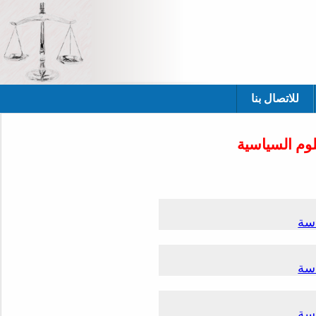
للاتصال بنا
وم السياسية
سة
سة
سة